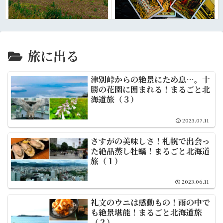
旅に出る
津別峠からの絶景にため息…。十
勝の花園に囲まれる！まるごと北
海道旅（３）
2023.07.11
さすがの美味しさ！札幌で出会っ
た絶品蒸し牡蠣！まるごと北海道
旅（１）
2023.06.11
礼文のウニは感動もの！雨の中で
も絶景堪能！まるごと北海道旅
（２）